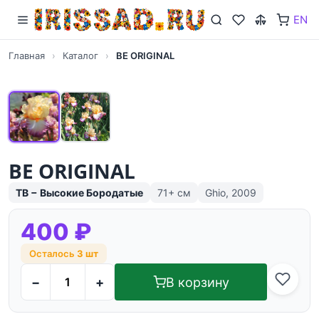
EN
Главная
›
Каталог
›
BE ORIGINAL
BE ORIGINAL
TB − Высокие Бородатые
71+ см
Ghio, 2009
400 ₽
Осталось
3 шт
−
+
В корзину